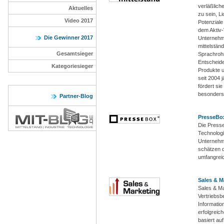
verläßlich
Aktuelles
zu sein, L
Video 2017
Potenziale
dem Aktiv-
Die Gewinner 2017
Unternehmen
mittelstän
Gesamtsieger
Sprachrohr
Entscheide
Kategoriesieger
Produkte u
seit 2004 
fördert si
besonders
Partner-Blog
PresseBo
Die Presse
Technologi
Unternehm
schätzen d
umfangreic
Sales & M
Sales & Ma
Vertriebsb
Informatio
erfolgreic
basiert au