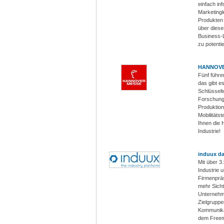
einfach in
Marketingl
Produkten 
über dies
Business-L
zu potenti
HANNOVE
Fünf führe
das gibt e
Schlüsselt
Forschung 
Produktion
Mobilitätst
Ihnen die
Industrie!
induux da
Mit über 3
Industrie 
Firmenprä
mehr Sicht
Unternehme
Zielgruppe
Kommunikat
dem Freemi