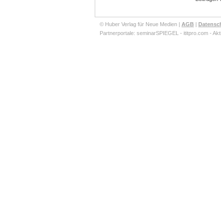
© Huber Verlag für Neue Medien |
AGB
|
Datensc
Partnerportale:
seminarSPIEGEL
-
ititpro.com
-
Akt