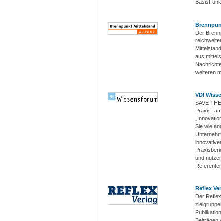
BasisFunk
Brennpunk
Der Brennp
reichweite
Mittelstan
aus mittel
Nachrichte
weiteren m
VDI Wiss
SAVE THE 
Praxis“ am
„Innovatio
Sie wie an
Unternehm
innovative
Praxisberi
und nutzen 
Referente
Reflex Ve
Der Reflex
zielgruppe
Publikatio
Beiträgen 