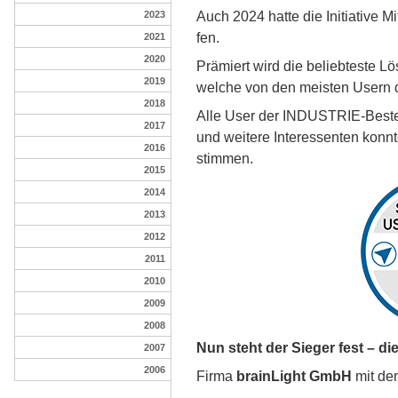
Auch 2024 hat­te die In­i­tia­ti­ve 
2023
fen.
2021
2020
Prä­miert wird die be­lieb­tes­te L
2019
wel­che von den meis­ten Usern di
2018
Al­le User der IN­DU­S­TRIE-Bes­ten­
2017
und wei­te­re In­ter­es­sen­ten konn­t
2016
stim­men.
2015
2014
2013
2012
2011
2010
2009
2008
Nun steht der Sie­ger fest – di
2007
2006
Firma
brainLight GmbH
mit de