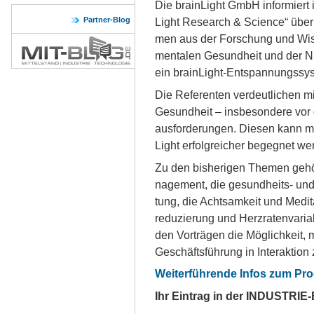
Die brain­Light GmbH in­for­miert 
Partner-Blog
Light Re­se­arch & Sci­en­ce“ über g
men aus der For­schung und Wis­s
men­ta­len Ge­sund­heit und der Nut­
ein brain­Light-Ent­span­nungs­sys
Die Re­fe­ren­ten ver­deut­li­chen m
Ge­sund­heit – ins­be­son­de­re vo
aus­for­de­run­gen. Die­sen kann 
Light er­folg­rei­cher be­geg­net we
Zu den bis­he­ri­gen The­men ge­hör
na­ge­ment, die ge­sund­heits- und le
tung, die Acht­sam­keit und Me­di­t
re­du­zie­rung und Herz­ra­ten­va­ria­b
den Vor­trä­gen die Mög­lich­keit, 
Ge­schäfts­füh­rung in In­ter­ak­ti­o
Weiterführende Infos zum Pr
Ihr Ein­trag in der IN­DU­S­TRIE-