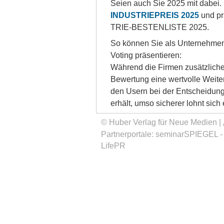
Sei­en auch Sie 2025 mit da­bei.
INDUSTRIEPREIS 2025
und prä
TRIE-BES­TEN­LIS­TE 2025.
So kön­nen Sie als Un­ter­neh­men
Vo­ting prä­sen­tie­ren:
Wäh­rend die Fir­men zu­sätz­li­che I
Be­wer­tung ei­ne wert­vol­le Wei­ter
den Usern bei der Ent­schei­dung
er­hält, um­so si­che­rer lohnt sich ei
© Huber Verlag für Neue Medien |
Partnerportale:
seminarSPIEGEL
LifePR