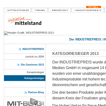
Der INDUSTRIEPREIS
I
|
INDUSTRIEPREIS
KATEGORIESIEGER 2013
zurück zu 2024
Der INDUSTRIEPREIS wurde die
Die Gewinner 2013
Medien GmbH in insgesamt 14 K
Gesamtsieger
wurden von einer unabhängigen 
Kategoriesieger
Industrieprodukte mit hohem te
ökonomischem und gesellschaft
Die drei besten Produkte jeder K
Partner-Blog
diesem Kreis der Finalisten ging
Die Huber Verlag für Neue Medi