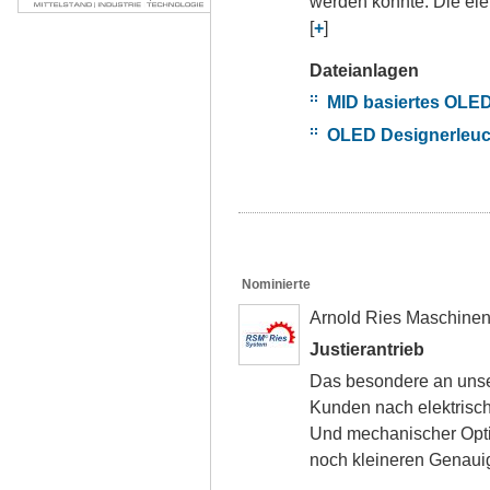
werden konnte. Die elek
[
+
]
Dateianlagen
MID basiertes OLED
OLED Designerleuc
Nominierte
Arnold Ries Maschine
Justierantrieb
Das besondere an unse
Kunden nach elektrisc
Und mechanischer Optim
noch kleineren Genauig