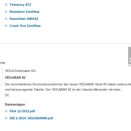
Titelstory ATZ
Rütteltest Zertifikat
Datenblatt AIBAS2
Crash Test Zertifikat
rte
VEGA Grieshaber KG
VEGABAR 82
Die verschiedenen Druckmessumformer der neuen VEGABAR Serie 80 haben unterschie
und herausragende Talente. Der VEGABAR 82 ist der robuste Allrounder mit einer...
[
+
]
Dateianlagen
P&A 12-2013.pdf
DEI 2-2014_VEGABAR80.pdf