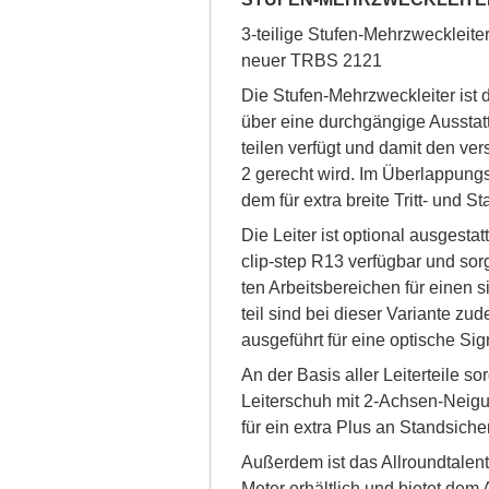
3-tei­li­ge Stu­fen-Mehr­zweck­lei­t
neu­er TRBS 2121
Die Stu­fen-Mehr­zweck­lei­ter ist 
über ei­ne durch­gän­gi­ge Aus­stat
tei­len ver­fügt und da­mit den ve
2 ge­recht wird. Im Über­lap­pungs­b
dem für ex­t­ra brei­te Tritt- und
Die Lei­ter ist op­tio­nal aus­ge­sta
clip-step R13 ver­füg­bar und sorg
ten Ar­beits­be­rei­chen für ei­nen si
teil sind bei die­ser Va­ri­an­te zu­d
aus­ge­führt für ei­ne op­ti­sche Si­g­
An der Ba­sis al­ler Lei­ter­tei­le sorg
Lei­t­er­schuh mit 2-Ach­sen-Nei­g
für ein ex­t­ra Plus an Stand­si­cher­h
Au­ßer­dem ist das All­round­ta­len
Me­ter er­hält­lich und bie­tet dem A