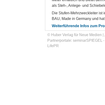
als Steh-, An­le­ge- und Schie­be­le
Die Stu­fen-Mehr­zweck­lei­ter ist
BAU, Ma­de in Ger­ma­ny und hat 15 
Weiterführende Infos zum Pr
© Huber Verlag für Neue Medien |
Partnerportale:
seminarSPIEGEL
LifePR