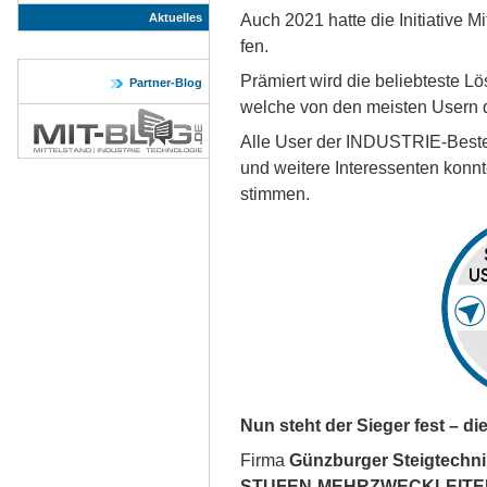
Auch 2021 hat­te die In­i­tia­ti­ve 
Aktuelles
fen.
Prä­miert wird die be­lieb­tes­te L
Partner-Blog
wel­che von den meis­ten Usern di
Al­le User der IN­DU­S­TRIE-Bes­ten­
und wei­te­re In­ter­es­sen­ten konn­t
stim­men.
Nun steht der Sie­ger fest – di
Firma
Günzburger Steigtechn
STUFEN-MEHRZWECKLEITE