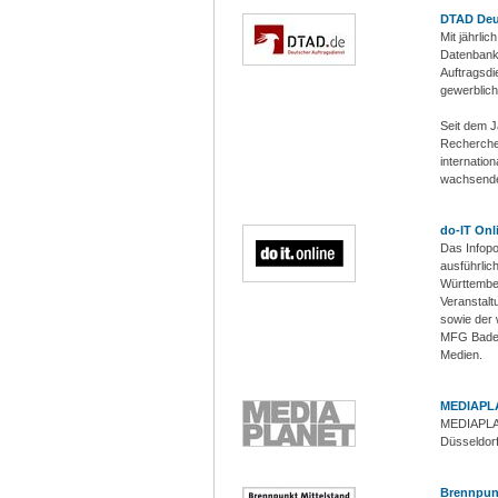
DTAD Deu
Mit jährli
Datenbank 
Auftragsdi
gewerblich
Seit dem J
Recherche 
internatio
wachsende
do-IT Onl
Das Infopo
ausführlic
Württember
Veranstalt
sowie der 
MFG Baden
Medien.
MEDIAPL
MEDIAPLA
Düsseldor
Brennpunk