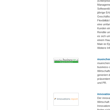
(Enterpris
Managemen
Softwarelö
jährige Er
Geschäftsl
Flexibilitä
eine umfan
Kunden ein
Rendite un
es sich um
einem Haup
Main ist E
Weitere In
muenchen
muenchen.b
business-o
Wirtschaft
generiert
präsentier
und PR.
innovatio
Der innova
Wirtschaft
Innovation
finden sic