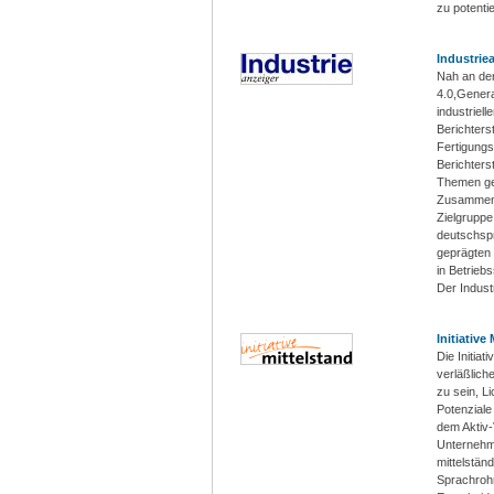
zu potenti
Industrie
Nah an der
4.0,Genera
industriell
Berichters
Fertigungs
Berichters
Themen ge
Zusammenh
Zielgruppe
deutschspr
geprägten 
in Betrie
Der Industr
Initiative
Die Initiat
verläßlich
zu sein, L
Potenziale
dem Aktiv-
Unternehmen
mittelstän
Sprachrohr