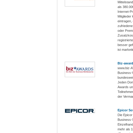
Mittelstan
als 380.00
Internet-P
Mitglieder
eintragen,
zufrieden
oder Premi
Zusatzkost
registriert
besser gef
ist market
Biz-awar
www.biz-A
Business-W
bundeswei
Jeden Donn
Awards un
Teilnehme
der Vermar
Epicor So
Die Epicor
Business-S
Einzelhand
mehr als 1