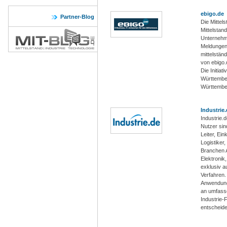
ebigo.de
Partner-Blog
Die Mittels
Mittelstand
Unternehme
Meldungen,
mittelstän
von ebigo.
Die Initia
Württember
Württember
Industrie
Industrie.d
Nutzer si
Leiter, Ein
Logistiker
Branchen 
Elektronik
exklusiv a
Verfahren.
Anwendungs
an umfass
Industrie-
entscheid