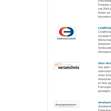
Entscheide
Produkte u
seit 2004 
fördert si
besonders
COMPOSI
COMPOSITE
europäisc
Wertschöpf
Entwickle
Schlüssel
Aerospace,
Aktiv Ver
Das aktiv-v
unterstütz
neuer Kund
Newspräsen
im Netz ge
Führungskr
gesteigert.
developm
developmen
Entwicklun