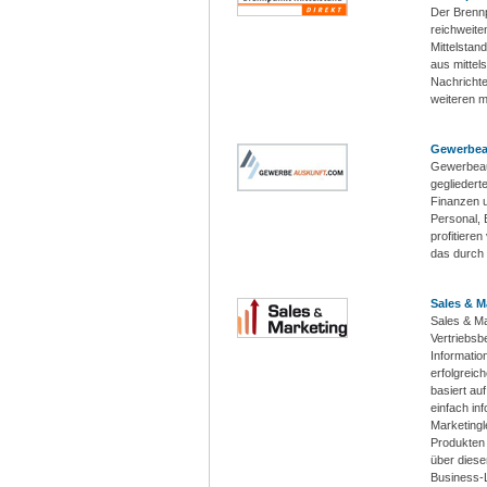
Der Brennp
reichweite
Mittelstan
aus mittel
Nachrichte
weiteren m
Gewerbea
Gewerbeaus
gegliedert
Finanzen u
Personal,
profitiere
das durch 
Sales & M
Sales & Ma
Vertriebsb
Informatio
erfolgreic
basiert au
einfach in
Marketingl
Produkten 
über dies
Business-L