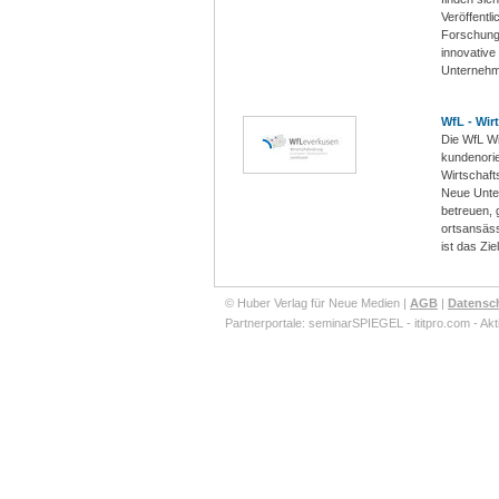
Veröffentl
Forschungs
innovative
Unternehme
WfL - Wir
Die WfL Wi
kundenorie
Wirtschaft
Neue Unter
betreuen, 
ortsansäss
ist das Ziel
© Huber Verlag für Neue Medien |
AGB
|
Datensc
Partnerportale:
seminarSPIEGEL
-
ititpro.com
-
Akt