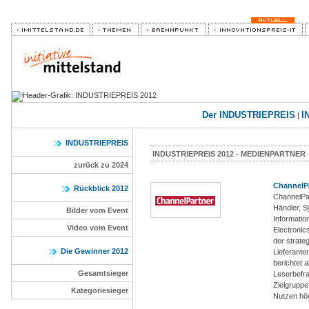
Der INDUSTRIEPREIS
I
|
INDUSTRIEPREIS
INDUSTRIEPREIS 2012 - MEDIENPARTNER
zurück zu 2024
ChannelP
Rückblick 2012
ChannelPar
Händler, S
Bilder vom Event
Informatio
Video vom Event
Electronic
der strate
Die Gewinner 2012
Lieferant
berichtet 
Gesamtsieger
Leserbefra
Zielgrupp
Kategoriesieger
Nutzen höc