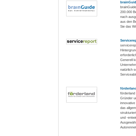
brainGui
brainGuide
200.000 B
nach ausge
aus den B
Sie das Wi
Servicere
servicerep
Hintergru
erforderli
Generell k
Unternehme
natürlich 
Serviceabte
förderlan
förderland
Gründer un
innovative
das allge
strukturie
und -entw
Ausgewähl
Autorennet