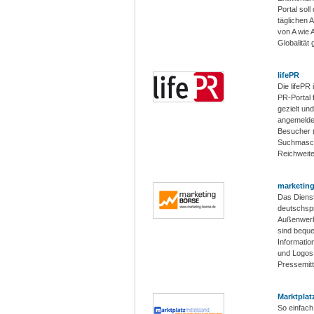
Portal soll
täglichen A
von A wie
Globalität
lifePR
Die lifePR
PR-Portal 
gezielt un
angemelde
Besucher (
Suchmasch
Reichweite
marketin
Das Dienst
deutschspr
Außenwerb
sind beque
Informatio
und Logos 
Pressemitt
Marktplat
So einfach