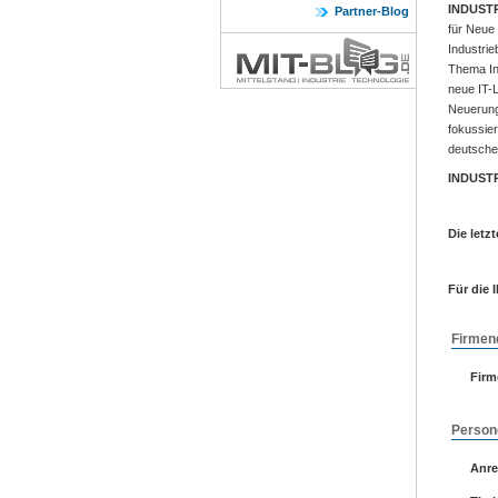
INDUST
Partner-Blog
für Neue
Industrie
Thema Ind
neue IT-
Neuerung
fokussier
deutschen
INDUST
Die let
Für die
Firmen
Fir
Person
Anr