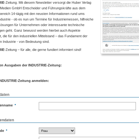
RIE
-Zeitung. Mit diesem Newsletter versorgt die Huber Verlag
 Medien GmbH Entscheider und Führungskräfte aus dem
bereich 14-tägig mit den neusten Informationen rund ums
ustrie - ob es nun um Termine für Industriemessen, hilfreiche
Lösungen für Unternehmen oder interessante technische
en geht. Ganz bewusst werden hierbei auch Aspekte
t, die für den industriellen Mittelstand – das Fundament der
 Industrie - von Bedeutung sind.
RIE
-Zeitung – für alle, die gerne fundiert informiert sind!
zten Ausgaben der INDUSTRIE-Zeitung:
 INDUSTRIE-Zeitung anmelden:
daten
menname
*
endaten
ede
*